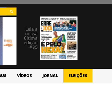
Leia a
nossa
última
edição
#95
RUS
VÍDEOS
JORNAL
ELEIÇÕES