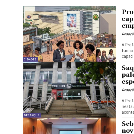
Pro
cap
emp
Redação
A Pref
turma 
capac
CIDADES
Saq
pal
esp
Redação
A Pref
nesta 
aconte
DESTAQUE
Seb
nov