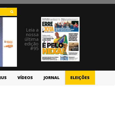
Leia a
nossa
última
edição
#95
RUS
VÍDEOS
JORNAL
ELEIÇÕES