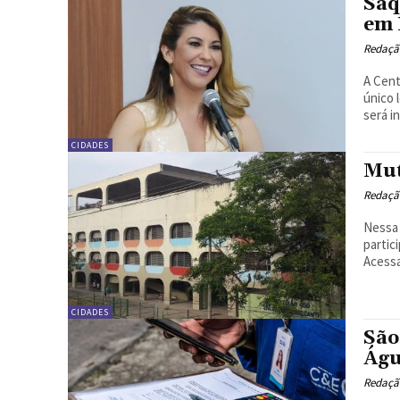
Saq
em 
Redação
A Cent
único 
será i
CIDADES
Mut
Redação
Nessa 
partic
Acessa
CIDADES
São
Águ
Redação