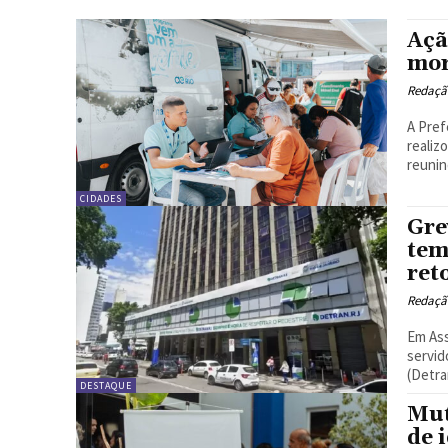
Açã
mor
Redação
A Pref
realiz
reunin
CIDADES
Gre
tem
ret
Redação
Em Ass
servid
(Detra
DESTAQUE
Mut
de 