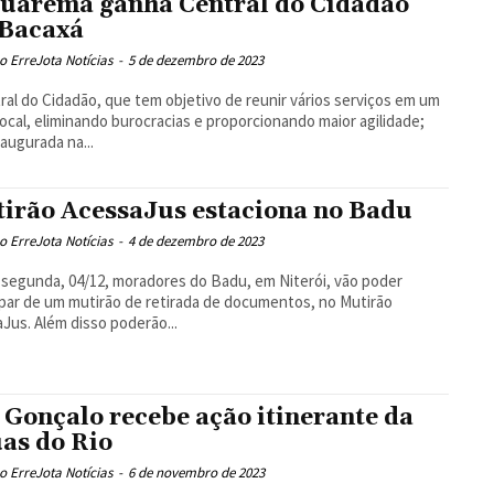
uarema ganha Central do Cidadão
Bacaxá
 ErreJota Notícias
-
5 de dezembro de 2023
ral do Cidadão, que tem objetivo de reunir vários serviços em um
local, eliminando burocracias e proporcionando maior agilidade;
naugurada na...
irão AcessaJus estaciona no Badu
 ErreJota Notícias
-
4 de dezembro de 2023
segunda, 04/12, moradores do Badu, em Niterói, vão poder
ipar de um mutirão de retirada de documentos, no Mutirão
Jus. Além disso poderão...
 Gonçalo recebe ação itinerante da
as do Rio
 ErreJota Notícias
-
6 de novembro de 2023