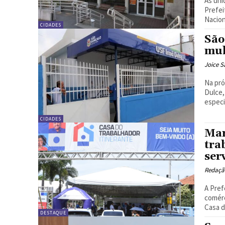
As uni
Prefei
Naciona
CIDADES
São
mul
Joice S
Na pró
Dulce,
especia
CIDADES
Mar
tra
ser
Redação
A Pref
comérc
Casa d
DESTAQUE