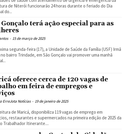
dades de saúde com atendimento de urgência e emergência da
tura de Niterói funcionarão 24 horas durante o feriado do Dia
l do...
 Gonçalo terá ação especial para as
heres
antos
-
15 de março de 2025
xima segunda-feira (17), a Unidade de Saúde da Família (USF) Irmã
 no bairro Trindade, em São Gonçalo vai promover uma manhã
l...
icá oferece cerca de 120 vagas de
balho em feira de empregos e
viços
 ErreJota Notícias
-
19 de janeiro de 2025
eitura de Maricá, disponibiliza 119 vagas de emprego em
ios, restaurantes e supermercados na primeira edição de 2025 da
o Trabalhador Itinerante....