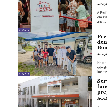
Redação
A Pref
emissã
anos...
CIDADES
Pre
den
Bon
Redação
Nesta 
odonto
Imbass
CIDADES
Ser
fun
pre
Redação