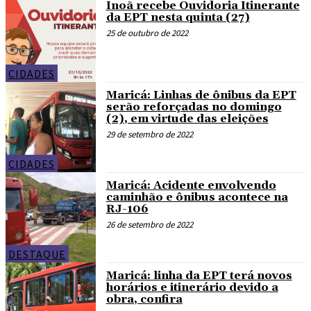
Inoã recebe Ouvidoria Itinerante
da EPT nesta quinta (27)
25 de outubro de 2022
CIDADES
Maricá: Linhas de ônibus da EPT
serão reforçadas no domingo
(2), em virtude das eleições
29 de setembro de 2022
CIDADES
Maricá: Acidente envolvendo
caminhão e ônibus acontece na
RJ-106
26 de setembro de 2022
DESTAQUE
Maricá: linha da EPT terá novos
horários e itinerário devido a
obra, confira