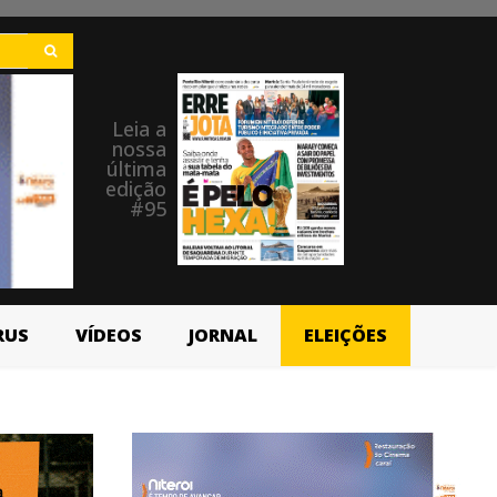
Leia a
nossa
última
edição
#95
RUS
VÍDEOS
JORNAL
ELEIÇÕES