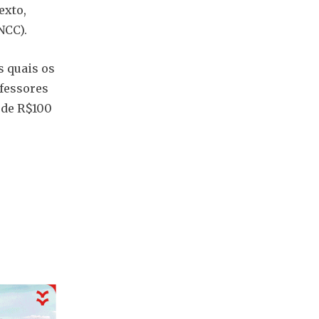
exto,
NCC).
s quais os
ofessores
 de R$100