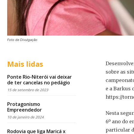
Foto de Divulgação
Mais lidas
Desenvolver
sobre as si
Ponte Rio-Niterói vai deixar
campeonato 
de ter cancelas no pedágio
e a Barkus c
15 de setembro de 2023
https://tor
Protagonismo
Empreendedor
Nesta segun
10 de janeiro de 2024
6º ano do e
particular 
Rodovia que liga Maricá x