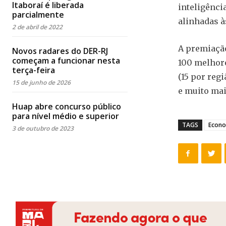
Itaboraí é liberada
inteligência
parcialmente
alinhadas 
2 de abril de 2022
A premiação
Novos radares do DER-RJ
começam a funcionar nesta
100 melhore
terça-feira
(15 por reg
15 de junho de 2026
e muito mai
Huap abre concurso público
para nível médio e superior
TAGS
Econo
3 de outubro de 2023