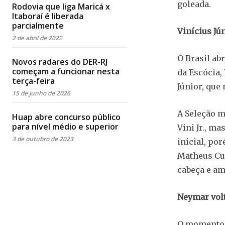
goleada.
Rodovia que liga Maricá x
Itaboraí é liberada
parcialmente
Vinícius Jú
2 de abril de 2022
O Brasil ab
Novos radares do DER-RJ
começam a funcionar nesta
da Escócia,
terça-feira
Júnior, que
15 de junho de 2026
A Seleção m
Huap abre concurso público
para nível médio e superior
Vini Jr., m
3 de outubro de 2023
inicial, po
Matheus Cu
cabeça e am
Neymar volt
O momento 