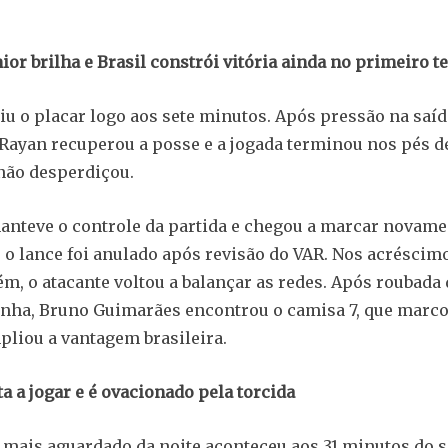
nior brilha e Brasil constrói vitória ainda no primeiro 
riu o placar logo aos sete minutos. Após pressão na saíd
 Rayan recuperou a posse e a jogada terminou nos pés d
 não desperdiçou.
anteve o controle da partida e chegou a marcar novam
as o lance foi anulado após revisão do VAR. Nos acréscim
rém, o atacante voltou a balançar as redes. Após roubada 
nha, Bruno Guimarães encontrou o camisa 7, que marco
pliou a vantagem brasileira.
a a jogar e é ovacionado pela torcida
mais aguardado da noite aconteceu aos 31 minutos do 