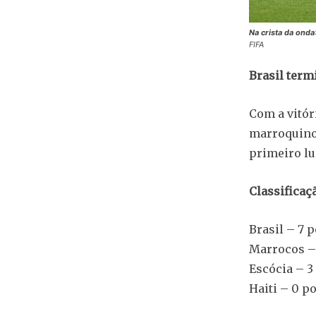
Na crista da onda
FIFA
Brasil term
Com a vitóri
marroquino
primeiro lu
Classificaç
Brasil – 7 
Marrocos –
Escócia – 3
Haiti – 0 p