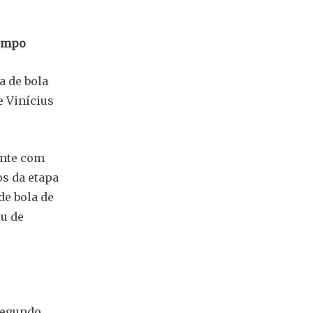
tempo
a de bola
e Vinícius
ente com
os da etapa
de bola de
u de
segundo