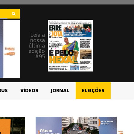
Leia a
nossa
última
edição
#95
RUS
VÍDEOS
JORNAL
ELEIÇÕES