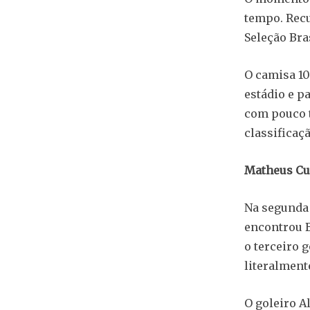
tempo. Recu
Seleção Bra
O camisa 10
estádio e p
com pouco 
classificaçã
Matheus Cu
Na segunda 
encontrou 
o terceiro 
literalment
O goleiro A