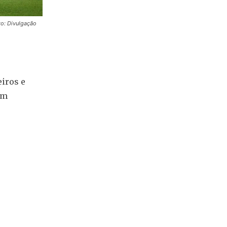
to: Divulgação
eiros e
em