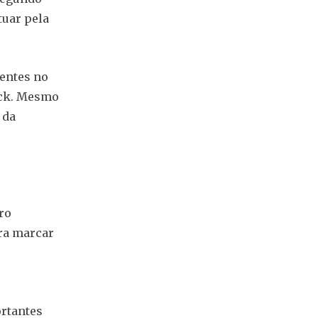
tuar pela
sentes no
rick. Mesmo
 da
ro
ra marcar
ortantes