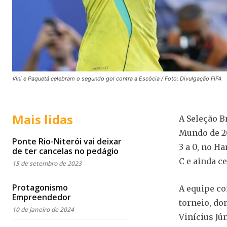
Vini e Paquetá celebram o segundo gol contra a Escócia / Foto: Divulgação FIFA
Mais lidas
A Seleção B
Mundo de 20
Ponte Rio-Niterói vai deixar
3 a 0, no H
de ter cancelas no pedágio
C e ainda c
15 de setembro de 2023
Protagonismo
A equipe co
Empreendedor
torneio, do
10 de janeiro de 2024
Vinícius Jú