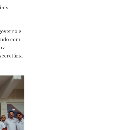
iais
governo e
sando com
ara
secretária