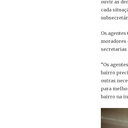
ouvir as de
cada situaç
subsecretár
Os agentes t
moradores 
secretarias
“Os agentes
bairro prec
outras nece
para melhor
bairro na in