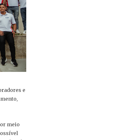
oradores e
amento,
Por meio
possível