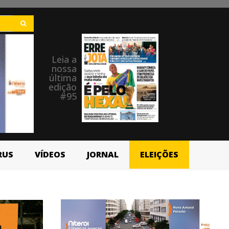
Leia a
nossa
última
edição
#95
RUS
VÍDEOS
JORNAL
ELEIÇÕES