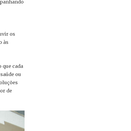
ompanhando
uvir os
o às
o que cada
 saúde ou
soluções
or de