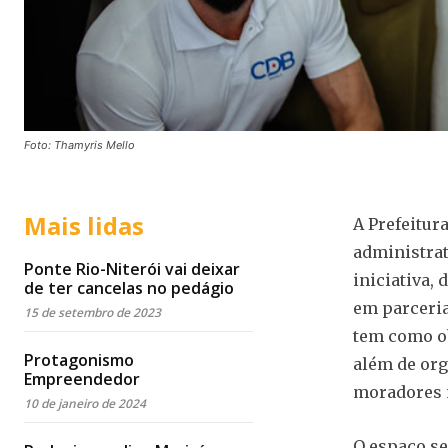
Foto: Thamyris Mello
Mais lidas
A Prefeitur
administrat
Ponte Rio-Niterói vai deixar
iniciativa,
de ter cancelas no pedágio
em parceria
15 de setembro de 2023
tem como ob
Protagonismo
além de or
Empreendedor
moradores n
10 de janeiro de 2024
O espaço se