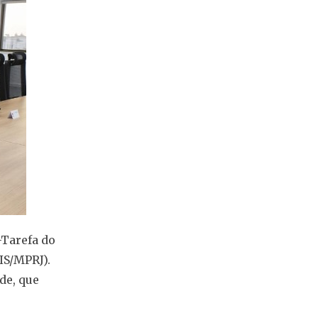
-Tarefa do
IS/MPRJ).
de, que