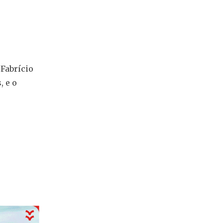
 Fabrício
, e o