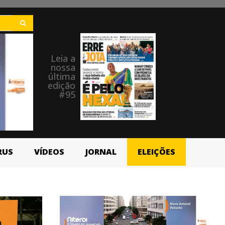
Leia a
nossa
última
edição
#95
RUS
VÍDEOS
JORNAL
ELEIÇÕES