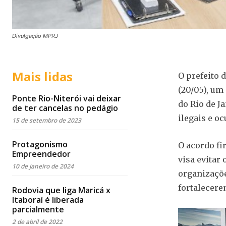
Divulgação MPRJ
Mais lidas
O prefeito 
(20/05), um
Ponte Rio-Niterói vai deixar
do Rio de J
de ter cancelas no pedágio
ilegais e o
15 de setembro de 2023
Protagonismo
O acordo fi
Empreendedor
visa evitar
10 de janeiro de 2024
organizaçõe
fortalecere
Rodovia que liga Maricá x
Itaboraí é liberada
parcialmente
2 de abril de 2022