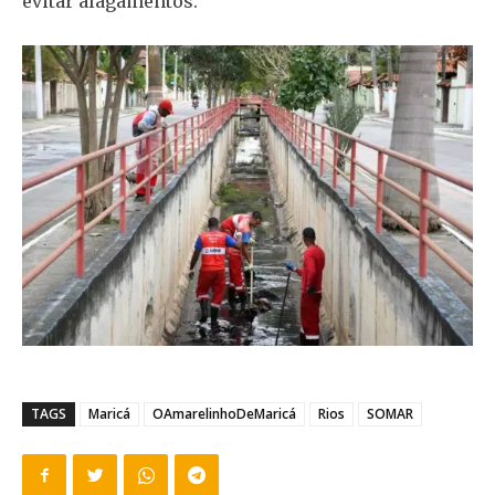
evitar alagamentos.
TAGS
Maricá
OAmarelinhoDeMaricá
Rios
SOMAR