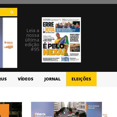
Leia a
nossa
última
edição
#95
RUS
VÍDEOS
JORNAL
ELEIÇÕES