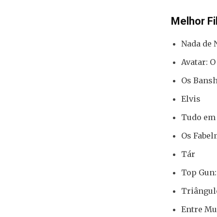
Melhor F
Nada de 
Avatar: 
Os Bansh
Elvis
Tudo em
Os Fabe
Tár
Top Gun:
Triângul
Entre Mu