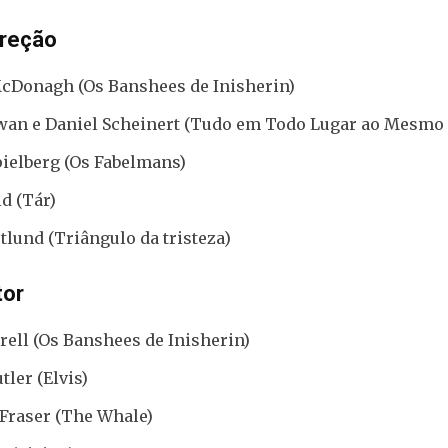
ireção
cDonagh (Os Banshees de Inisherin)
wan e Daniel Scheinert (Tudo em Todo Lugar ao Mesm
pielberg (Os Fabelmans)
d (Tár)
lund (Triângulo da tristeza)
tor
rell (Os Banshees de Inisherin)
tler (Elvis)
Fraser (The Whale)