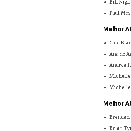
Bill Nigh
Paul Mes
Melhor At
Cate Blan
Ana de A
Andrea R
Michelle
Michelle
Melhor A
Brendan 
Brian Ty