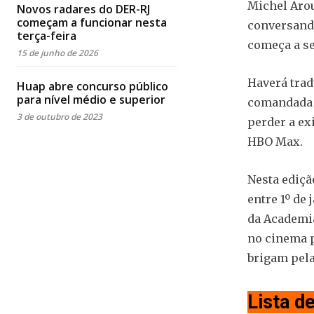
Michel Arou
Novos radares do DER-RJ
começam a funcionar nesta
conversand
terça-feira
começa a se
15 de junho de 2026
Haverá trad
Huap abre concurso público
para nível médio e superior
comandada 
3 de outubro de 2023
perder a ex
HBO Max.
Nesta ediçã
entre 1º de
da Academia
no cinema p
brigam pela
Lista d