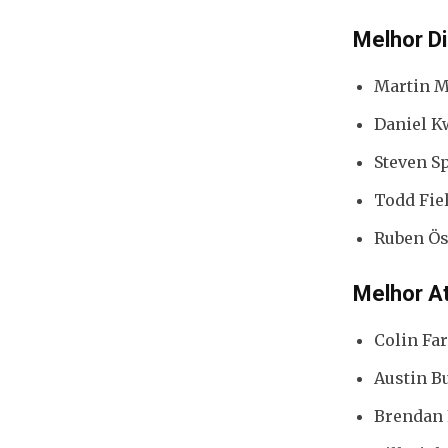
Melhor D
Martin M
Daniel K
Steven S
Todd Fiel
Ruben Öst
Melhor A
Colin Far
Austin Bu
Brendan 