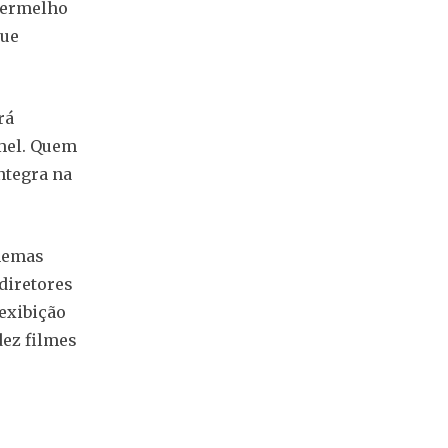
 vermelho
que
rá
mel. Quem
ntegra na
inemas
 diretores
 exibição
dez filmes