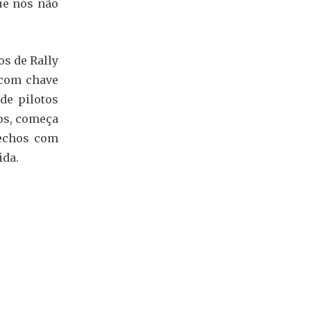
ue nós não
os de Rally
 com chave
de pilotos
os, começa
rechos com
ida.