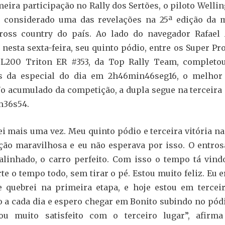
eira participação no Rally dos Sertões, o piloto Welli
r considerado uma das revelações na 25ª edição da 
ross country do país. Ao lado do navegador Rafael 
 nesta sexta-feira, seu quinto pódio, entre os Super Pr
 L200 Triton ER #353, da Top Rally Team, completou
s da especial do dia em 2h46min46seg16, o melhor
No acumulado da competição, a dupla segue na terceira
m36s54.
i mais uma vez. Meu quinto pódio e terceira vitória na
ão maravilhosa e eu não esperava por isso. O entro
alinhado, o carro perfeito. Com isso o tempo tá vind
te o tempo todo, sem tirar o pé. Estou muito feliz. Eu e
ue quebrei na primeira etapa, e hoje estou em tercei
a cada dia e espero chegar em Bonito subindo no pódi
tou muito satisfeito com o terceiro lugar”, afirma