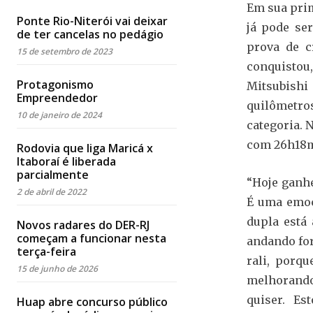
Em sua prim
Ponte Rio-Niterói vai deixar
já pode se
de ter cancelas no pedágio
prova de c
15 de setembro de 2023
conquistou,
Protagonismo
Mitsubishi
Empreendedor
quilômetro
10 de janeiro de 2024
categoria. 
com 26h18
Rodovia que liga Maricá x
Itaboraí é liberada
parcialmente
“Hoje ganhe
2 de abril de 2022
É uma emoç
dupla está 
Novos radares do DER-RJ
começam a funcionar nesta
andando for
terça-feira
rali, porq
15 de junho de 2026
melhorando 
quiser. Es
Huap abre concurso público