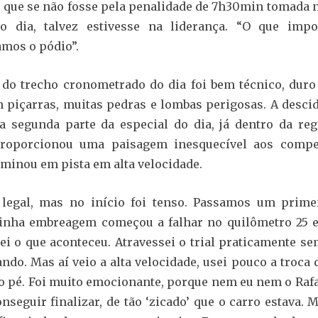
 que se não fosse pela penalidade de 7h30min tomada n
o dia, talvez estivesse na liderança. “O que imp
mos o pódio”.
do trecho cronometrado do dia foi bem técnico, duro 
 piçarras, muitas pedras e lombas perigosas. A descid
a segunda parte da especial do dia, já dentro da reg
proporcionou uma paisagem inesquecível aos compe
rminou em pista em alta velocidade.
 legal, mas no início foi tenso. Passamos um prime
Minha embreagem começou a falhar no quilômetro 25 e
ei o que aconteceu. Atravessei o trial praticamente se
ando. Mas aí veio a alta velocidade, usei pouco a troca
o pé. Foi muito emocionante, porque nem eu nem o Raf
nseguir finalizar, de tão ‘zicado’ que o carro estava.