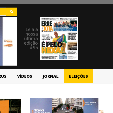
Leia a
nossa
última
edição
#95
RUS
VÍDEOS
JORNAL
ELEIÇÕES