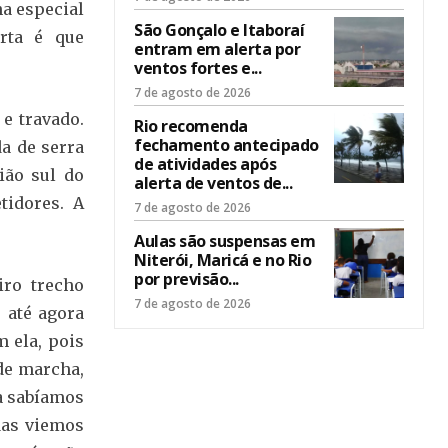
a especial
São Gonçalo e Itaboraí
orta é que
entram em alerta por
ventos fortes e...
7 de agosto de 2026
e travado.
Rio recomenda
fechamento antecipado
a de serra
de atividades após
ião sul do
alerta de ventos de...
tidores. A
7 de agosto de 2026
Aulas são suspensas em
Niterói, Maricá e no Rio
por previsão...
iro trecho
7 de agosto de 2026
 até agora
m ela, pois
 de marcha,
a sabíamos
 Mas viemos