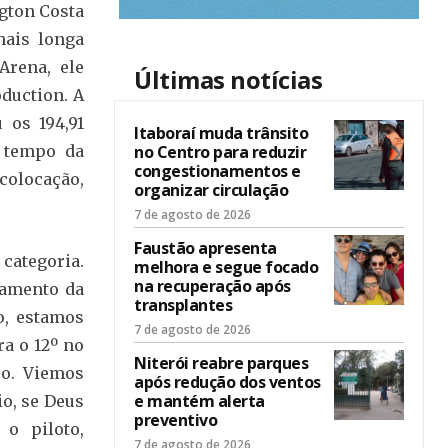
ngton Costa
mais longa
Arena, ele
Últimas notícias
oduction. A
 os 194,91
Itaboraí muda trânsito
no Centro para reduzir
 tempo da
congestionamentos e
 colocação,
organizar circulação
7 de agosto de 2026
Faustão apresenta
 categoria.
melhora e segue focado
na recuperação após
samento da
transplantes
o, estamos
7 de agosto de 2026
ra o 12º no
Niterói reabre parques
ro. Viemos
após redução dos ventos
e mantém alerta
o, se Deus
preventivo
 o piloto,
7 de agosto de 2026