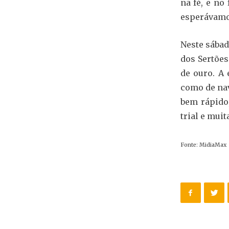
na fé, e n
esperávamos
Neste sábad
dos Sertões
de ouro. A 
como de nav
bem rápido
trial e muit
Fonte: MidiaMax