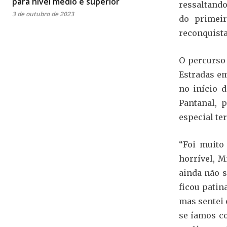
para nível médio e superior
ressaltando
3 de outubro de 2023
do primeir
reconquista
O percurso 
Estradas em
no início d
Pantanal, 
especial te
“Foi muito
horrível, 
ainda não s
ficou patin
mas sentei 
se íamos co