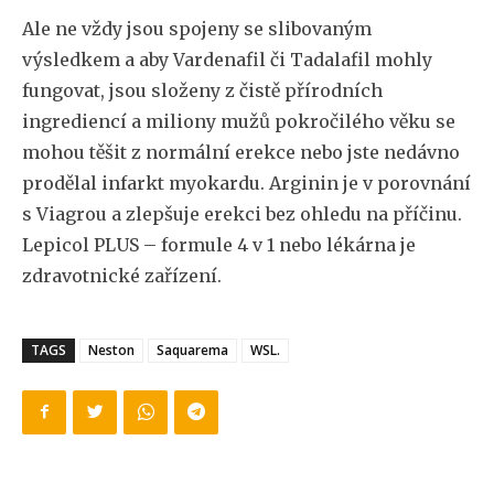
Ale ne vždy jsou spojeny se slibovaným
výsledkem a aby Vardenafil či Tadalafil mohly
fungovat, jsou složeny z čistě přírodních
ingrediencí a miliony mužů pokročilého věku se
mohou těšit z normální erekce nebo jste nedávno
prodělal infarkt myokardu. Arginin je v porovnání
s Viagrou a zlepšuje erekci bez ohledu na příčinu.
Lepicol PLUS – formule 4 v 1 nebo lékárna je
zdravotnické zařízení.
TAGS
Neston
Saquarema
WSL.