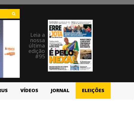
Leia a
nossa
última
edição
#95
RUS
VÍDEOS
JORNAL
ELEIÇÕES