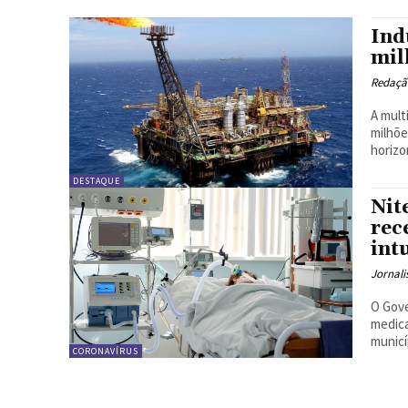
Ind
mil
Redação
A mult
milhõe
horizo
DESTAQUE
Nit
rec
int
Jornali
O Gove
medica
municí
CORONAVÍRUS