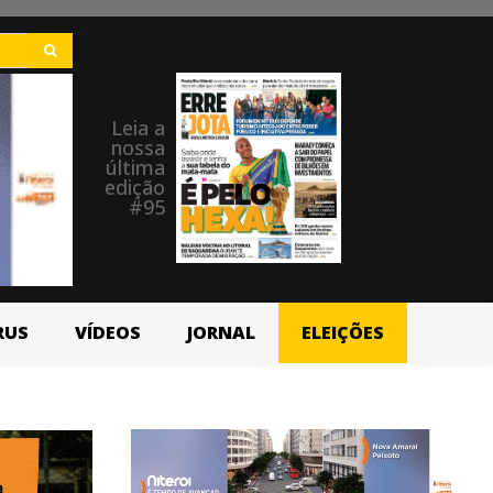
Leia a
nossa
última
edição
#95
RUS
VÍDEOS
JORNAL
ELEIÇÕES