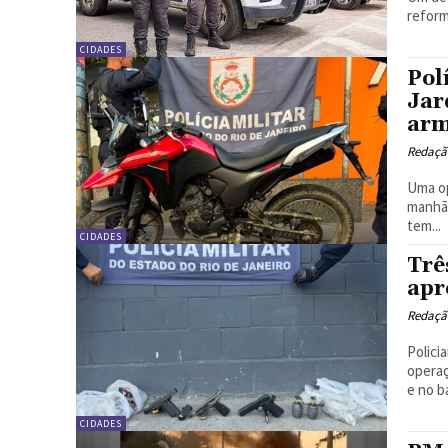
reform
CIDADES
Pol
Jar
arm
Redação
Uma op
manhã 
tem...
CIDADES
Trê
apr
Redação
Polici
operaç
e no ba
CIDADES