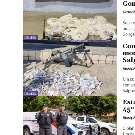
Gon
Redação
Seis h
uma aç
CIDADES
Con
mor
Sal
Redação
Um sus
com po
Salguei
CIDADES
Est
45º
Redação
O plan
Um dec