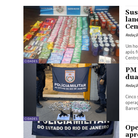
Sus
lan
Cen
Redação
Um hom
após f
Centro
CIDADES
PM 
dua
Redação
Cinco 
operaç
Barreto
CIDADES
Ope
apr