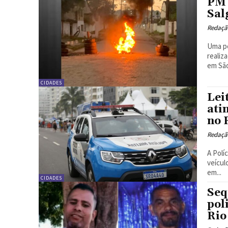
PM 
Sal
Redação
Uma p
realiz
em São
CIDADES
Lei
ati
no 
Redação
A Polí
veícul
em...
CIDADES
Seq
pol
Rio