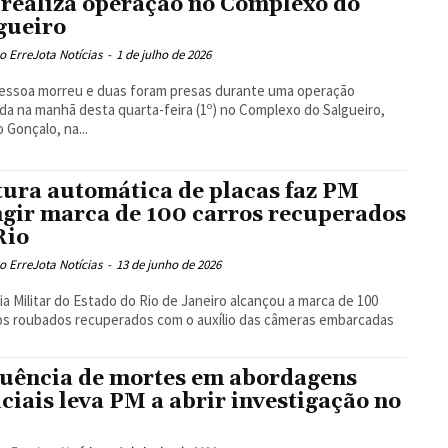
realiza operação no Complexo do
gueiro
 ErreJota Notícias
-
1 de julho de 2026
essoa morreu e duas foram presas durante uma operação
ada na manhã desta quarta-feira (1º) no Complexo do Salgueiro,
 Gonçalo, na...
tura automática de placas faz PM
ngir marca de 100 carros recuperados
Rio
 ErreJota Notícias
-
13 de junho de 2026
cia Militar do Estado do Rio de Janeiro alcançou a marca de 100
os roubados recuperados com o auxílio das câmeras embarcadas
uência de mortes em abordagens
iciais leva PM a abrir investigação no