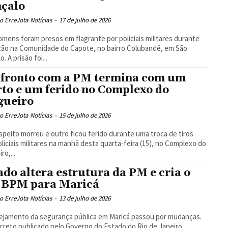
çalo
 ErreJota Notícias
-
17 de julho de 2026
omens foram presos em flagrante por policiais militares durante
ão na Comunidade do Capote, no bairro Colubandê, em São
Gonçalo. A prisão foi...
fronto com a PM termina com um
to e um ferido no Complexo do
gueiro
 ErreJota Notícias
-
15 de julho de 2026
peito morreu e outro ficou ferido durante uma troca de tiros
liciais militares na manhã desta quarta-feira (15), no Complexo do
ro,...
ado altera estrutura da PM e cria o
 BPM para Maricá
 ErreJota Notícias
-
13 de julho de 2026
ejamento da segurança pública em Maricá passou por mudanças.
reto publicado pelo Governo do Estado do Rio de Janeiro