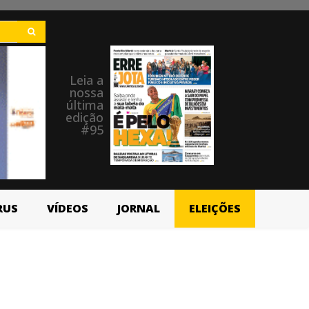
Leia a
nossa
última
edição
#95
RUS
VÍDEOS
JORNAL
ELEIÇÕES