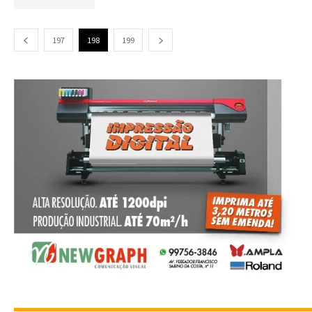
197
198
199